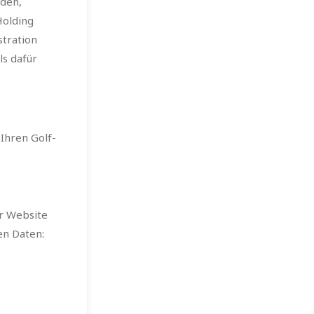
den,
Holding
tration
ls dafür
Ihren Golf-
r Website
n Daten: