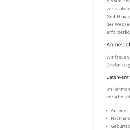
persönlich
vertraulic
GmbH nutzt
der Websei
erforderlic
Anmelde
Wir freuen
Erlebnista
Datenverar
Im Rahmen 
verarbeite
Anrede
Nachnam
Geburts