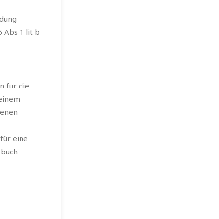
ldung
Abs 1 lit b
 für die
 einem
genen
für eine
zbuch