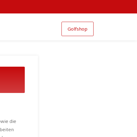
Golfshop
owie die
rbeiten