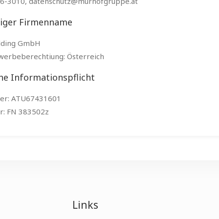
26-3010, datenschutz@murhofgruppe.at
diger Firmenname
lding GmbH
werbeberechtiung: Österreich
he Informationspflicht
r: ATU67431601
: FN 383502z
Links