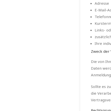
Adresse
E-Mail-A
Telefon
Kursterm
Links- o
zusätzli
Ihre indi
Zweck der 
Die von I
Daten werd
Anmeldungen
Sollte es 
die Verarb
Vertragsver
Rechtsgrun