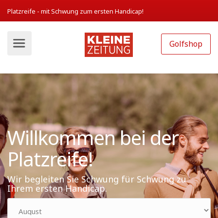
Platzreife - mit Schwung zum ersten Handicap!
Golfshop
Willkommen bei der
Platzreife!
Wir begleiten Sie Schwung für Schwung zu
Ihrem ersten Handicap.