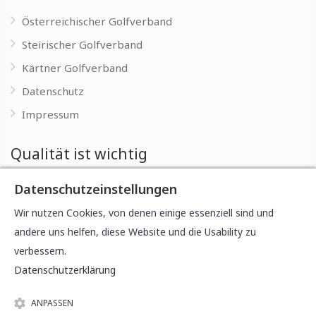
Österreichischer Golfverband
Steirischer Golfverband
Kärtner Golfverband
Datenschutz
Impressum
Qualität ist wichtig
Datenschutzeinstellungen
Wir möchten Einsteigern von Anfang an eine fundierte
Ausbildung bieten, um die Freude am Spiel zu entwickeln
Wir nutzen Cookies, von denen einige essenziell sind und
und Sie gut auf die Freuden des Golfsports vorzubereiten.
andere uns helfen, diese Website und die Usability zu
verbessern.
Datenschutzerklärung
ANPASSEN