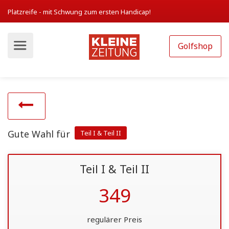
Platzreife - mit Schwung zum ersten Handicap!
Golfshop
Gute Wahl für
Teil I & Teil II
Teil I & Teil II
349
regulärer Preis