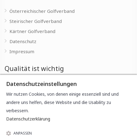
Österreichischer Golfverband
Steirischer Golfverband
Kärtner Golfverband
Datenschutz
Impressum
Qualität ist wichtig
Datenschutzeinstellungen
Wir möchten Einsteigern von Anfang an eine fundierte
Ausbildung bieten, um die Freude am Spiel zu entwickeln
Wir nutzen Cookies, von denen einige essenziell sind und
und Sie gut auf die Freuden des Golfsports vorzubereiten.
andere uns helfen, diese Website und die Usability zu
verbessern.
Datenschutzerklärung
ANPASSEN