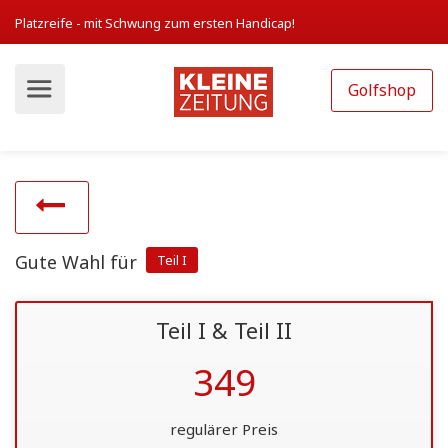
Platzreife - mit Schwung zum ersten Handicap!
Golfshop
Gute Wahl für
Teil I
Teil I & Teil II
349
regulärer Preis